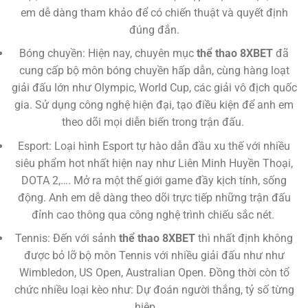
em dễ dàng tham khảo để có chiến thuật và quyết định
đúng đắn.
Bóng chuyền: Hiện nay, chuyên mục
thể thao 8XBET
đã
cung cấp bộ môn bóng chuyền hấp dẫn, cùng hàng loạt
giải đấu lớn như Olympic, World Cup, các giải vô địch quốc
gia. Sử dụng công nghệ hiện đại, tạo điều kiện để anh em
theo dõi mọi diễn biến trong trận đấu.
Esport: Loại hình Esport tự hào dẫn đầu xu thế với nhiều
siêu phẩm hot nhất hiện nay như Liên Minh Huyền Thoại,
DOTA 2,…. Mở ra một thế giới game đầy kịch tính, sống
động. Anh em dễ dàng theo dõi trực tiếp những trận đấu
đỉnh cao thông qua công nghệ trình chiếu sắc nét.
Tennis: Đến với sảnh
thể thao 8XBET
thì nhất định không
được bỏ lỡ bộ môn Tennis với nhiều giải đấu như như
Wimbledon, US Open, Australian Open. Đồng thời còn tổ
chức nhiều loại kèo như: Dự đoán người thắng, tỷ số từng
hiệp,…..