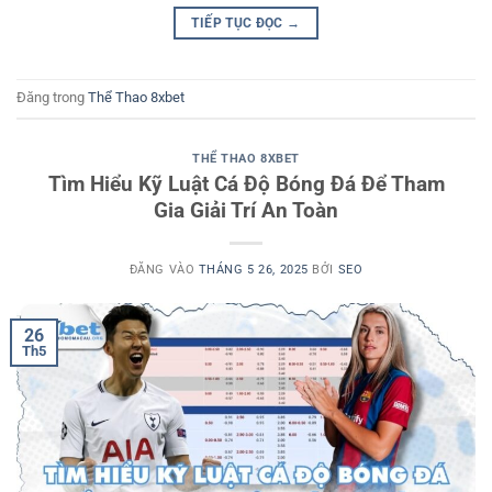
TIẾP TỤC ĐỌC
→
Đăng trong
Thể Thao 8xbet
THỂ THAO 8XBET
Tìm Hiểu Kỹ Luật Cá Độ Bóng Đá Để Tham
Gia Giải Trí An Toàn
ĐĂNG VÀO
THÁNG 5 26, 2025
BỞI
SEO
26
Th5