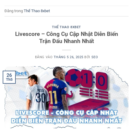
Đăng trong
Thể Thao 8xbet
THỂ THAO 8XBET
Livescore – Công Cụ Cập Nhật Diễn Biến
Trận Đấu Nhanh Nhất
ĐĂNG VÀO
THÁNG 5 26, 2025
BỞI
SEO
26
Th5