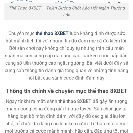
Thể Thao 8XBET – Thiên Đường Chốt Kèo Hốt Ngàn Thưởng
Lớn
Chuyên mục
thể thao 8XBET
luôn khẳng định được sức
hút mãnh liệt đối với những tín đồ đam mê cá độ kiếm lời.
Bởi sân chơi này không chỉ quy tụ những trận cầu mãn
nhãn mà còn cung cấp đa dạng các loại kèo cược hấp dẫn,
cùng số tiền thưởng cao ngất ngưởng. Bài viết dưới đây sẽ
cung cấp thông tin đánh giá tổng quan về những tính năng
nổi bật của sảnh cược đình đám này!
Thông tin chính về chuyên mục thể thao 8XBET
Ngay từ khi ra mắt, sảnh
thể thao 8XBET
đã gây ấn tượng
mạnh trong cộng đồng giải trí trực tuyến. Sân chơi quy tụ
hàng loạt bộ môn đình đám, với đầy đủ các giải đấu lớn
nhỏ, tổ chức đa dạng các loại kèo cược. Tự hào mở ra một
môi trường cá cược mành mạnh, hấp dẫn, đáp ứng tốt mọi