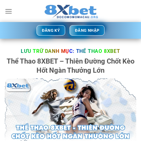
Bỏ
qua
nội
dung
ĐĂNG KÝ
ĐĂNG NHẬP
LƯU TRỮ DANH MỤC:
THỂ THAO 8XBET
Thể Thao 8XBET – Thiên Đường Chốt Kèo
Hốt Ngàn Thưởng Lớn