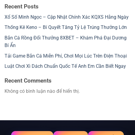
Recent Posts
Xổ Số Minh Ngọc – Cập Nhật Chính Xác KQXS Hằng Ngày
Thống Kê Keno – Bí Quyết Tăng Tỷ Lệ Trúng Thưởng Lớn
Bắn Cá Rồng Đổi Thưởng 8XBET – Khám Phá Đại Dương
Bí Ẩn
Tải Game Bắn Cá Miễn Phí, Chơi Mọi Lúc Trên Điện Thoại
Luật Chơi Xì Dách Chuẩn Quốc Tế Anh Em Cần Biết Ngay
Recent Comments
Không có bình luận nào để hiển thị.