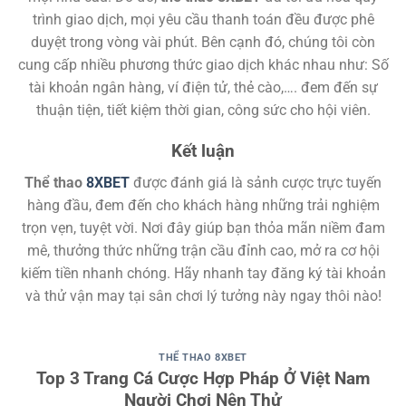
trình giao dịch, mọi yêu cầu thanh toán đều được phê
duyệt trong vòng vài phút. Bên cạnh đó, chúng tôi còn
cung cấp nhiều phương thức giao dịch khác nhau như: Số
tài khoản ngân hàng, ví điện tử, thẻ cào,…. đem đến sự
thuận tiện, tiết kiệm thời gian, công sức cho hội viên.
Kết luận
Thể thao
8XBET
được đánh giá là sảnh cược trực tuyến
hàng đầu, đem đến cho khách hàng những trải nghiệm
trọn vẹn, tuyệt vời. Nơi đây giúp bạn thỏa mãn niềm đam
mê, thưởng thức những trận cầu đỉnh cao, mở ra cơ hội
kiếm tiền nhanh chóng. Hãy nhanh tay đăng ký tài khoản
và thử vận may tại sân chơi lý tưởng này ngay thôi nào!
THỂ THAO 8XBET
Top 3 Trang Cá Cược Hợp Pháp Ở Việt Nam
Người Chơi Nên Thử