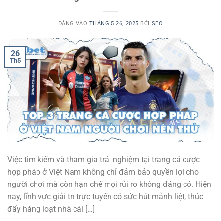
ĐĂNG VÀO
THÁNG 5 26, 2025
BỞI
SEO
26
Th5
Việc tìm kiếm và tham gia trải nghiệm tại trang cá cược
hợp pháp ở Việt Nam không chỉ đảm bảo quyền lợi cho
người chơi mà còn hạn chế mọi rủi ro không đáng có. Hiện
nay, lĩnh vực giải trí trực tuyến có sức hút mãnh liệt, thúc
đẩy hàng loạt nhà cái […]